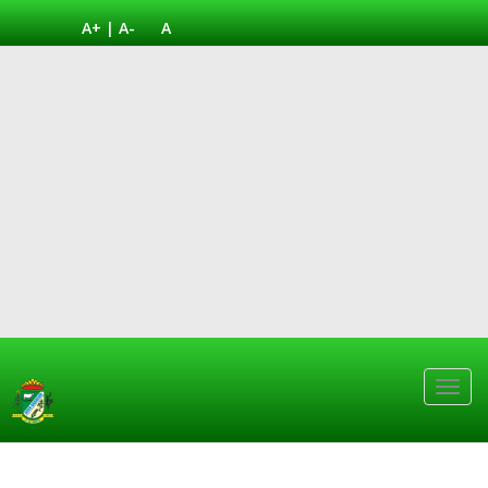
A+
|
A-
A