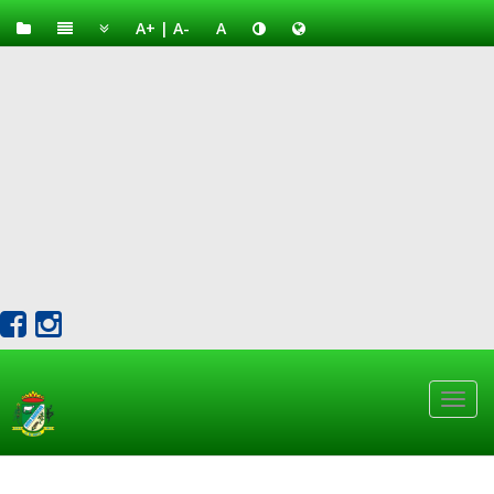
A+
|
A-
A