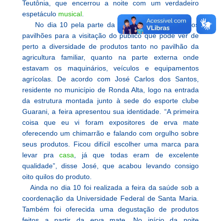
Teutônia, que encerrou a noite com um verdadeiro
espetáculo
musical
.
No dia 10 pela parte da manhã foram abertos os
pavilhões para a visitação do público que pode ver de
perto a diversidade de produtos tanto no pavilhão da
agricultura familiar, quanto na parte externa onde
estavam os maquinários, veículos e equipamentos
agrícolas. De acordo com José Carlos dos Santos,
residente no município de Ronda Alta, logo na entrada
da estrutura montada junto à sede do esporte clube
Guarani, a feira apresentou sua identidade. “A primeira
coisa que eu vi foram expositores de erva mate
oferecendo um chimarrão e falando com orgulho sobre
seus produtos. Ficou difícil escolher uma marca para
levar pra
casa
, já que todas eram de excelente
qualidade”, disse José, que acabou levando consigo
oito quilos do produto.
Ainda no dia 10 foi realizada a feira da saúde sob a
coordenação da Universidade Federal de Santa Maria.
Também foi oferecida uma degustação de produtos
feitos a partir da erva mate. No início da noite