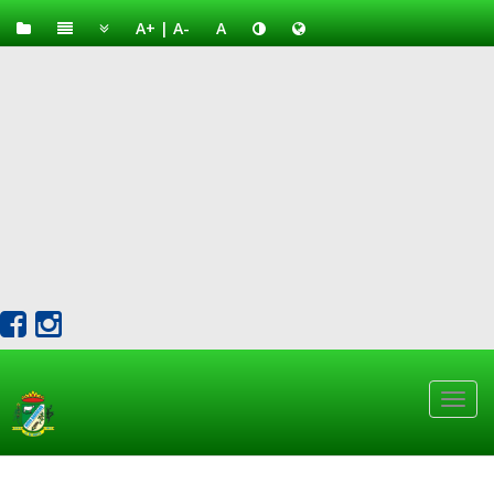
A+
|
A-
A