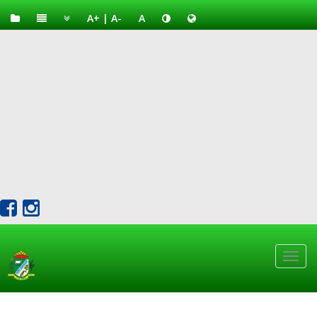
A+
|
A-
A