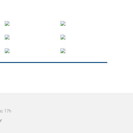
às 17h
r