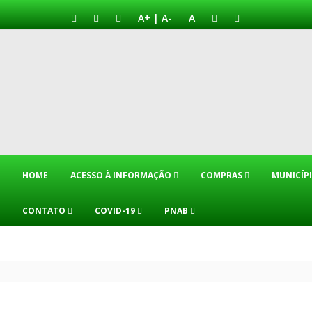
A+
|
A-
A
HOME
ACESSO À INFORMAÇÃO
COMPRAS
MUNICÍP
CONTATO
COVID-19
PNAB