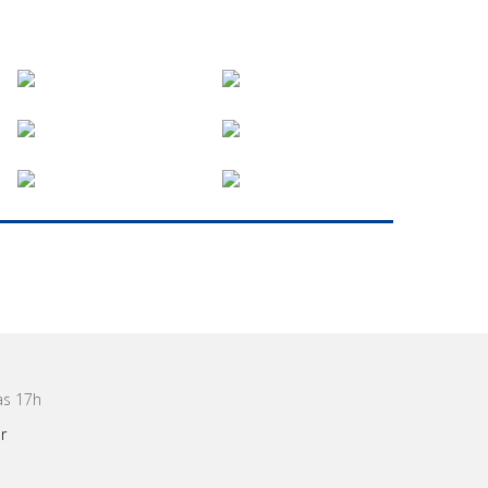
às 17h
r