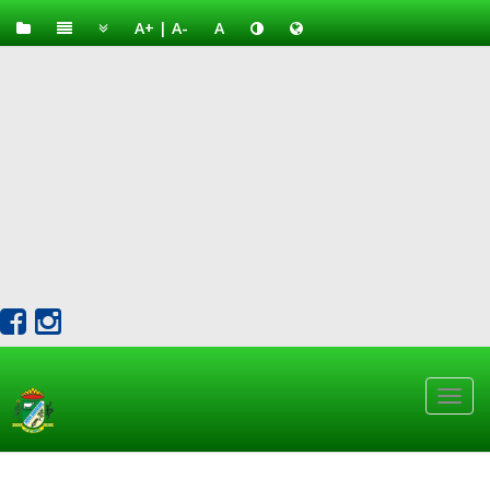
A+
|
A-
A