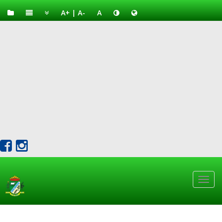
A+
|
A-
A