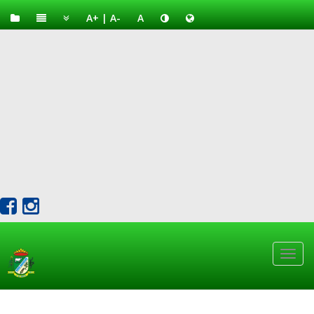
A+
|
A-
A