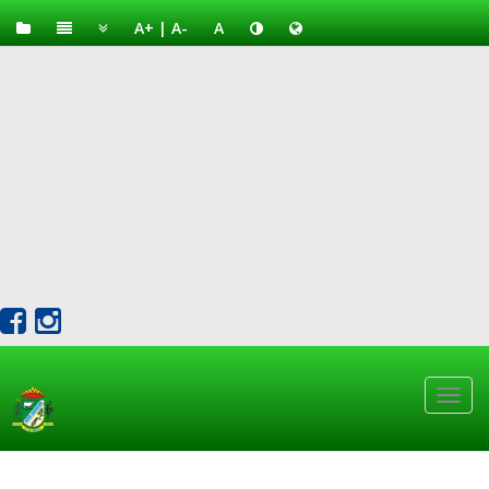
A+
|
A-
A