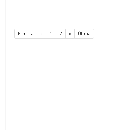
Primeira
«
1
2
»
Última