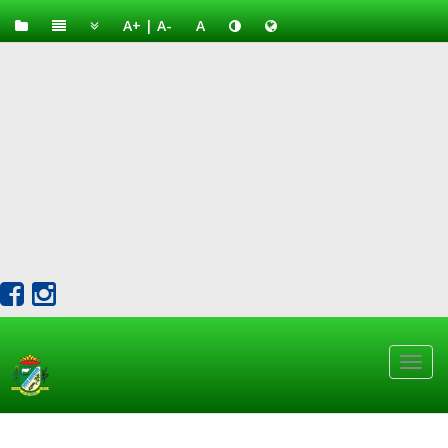
A+
|
A-
A