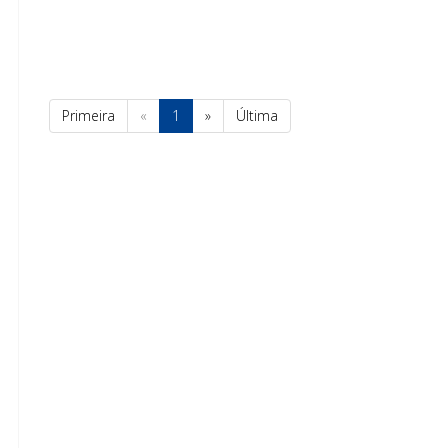
Primeira
«
1
»
Última