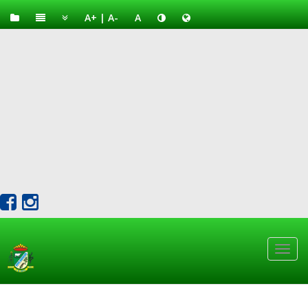
A+
|
A-
A