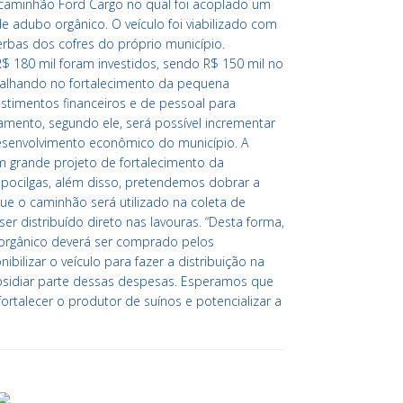
m caminhão Ford Cargo no qual foi acoplado um
 de adubo orgânico. O veículo foi viabilizado com
bas dos cofres do próprio município.
$ 180 mil foram investidos, sendo R$ 150 mil no
balhando no fortalecimento da pequena
vestimentos financeiros e de pessoal para
amento, segundo ele, será possível incrementar
esenvolvimento econômico do município. A
m grande projeto de fortalecimento da
s pocilgas, além disso, pretendemos dobrar a
ue o caminhão será utilizado na coleta de
r distribuído direto nas lavouras. “Desta forma,
orgânico deverá ser comprado pelos
nibilizar o veículo para fazer a distribuição na
ubsidiar parte dessas despesas. Esperamos que
ortalecer o produtor de suínos e potencializar a