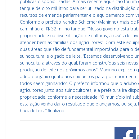
públicas disponibilizadas. A mais recente aquisição foi u
tanque de oito mil litros para ser utilizado na distribuição
recursos de emenda parlamentar e o equipamento com ver
Conforme o prefeito Ivandro Schlemer (Maninho), mais de R
caminhão e R$ 32 mil no tanque. “Nosso governo está tra
propriedade e na diversificação de culturas, através de in
atender bem as famílias dos agricultores”. Com este equip
duas áreas que são de fundamental importância para o d
suinocultura, e o gado de leite. “Estamos desenvolvendo u
suinocultura através do qual, foram construídas seis nova
produção de leite nos próximos anos”. Maninho explicou q
adubo orgânico junto aos chiqueiros para posteriormente se
todos saem ganhando”. O prefeito informou que o adubo 
agricultores junto aos suinocultores, e a prefeitura irá dispo
propriedade, conforme a necessidade. “O município irá s
esta ação venha dar o resultado que planejamos, ou seja, f
bacia leiteira” finalizou.