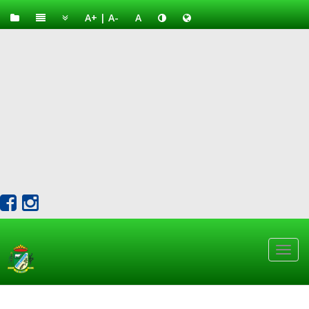
A+
|
A-
A