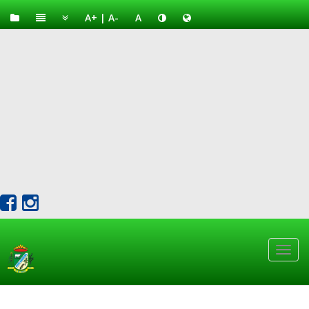
A+
|
A-
A