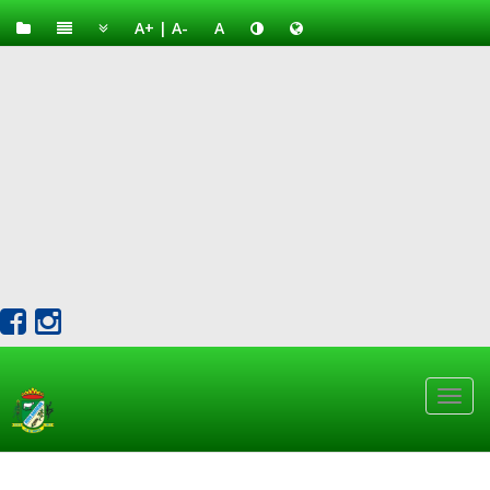
A+
|
A-
A