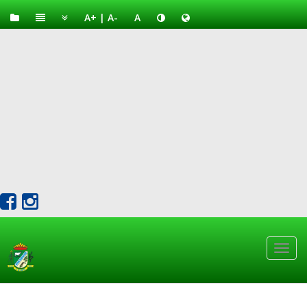
A+
|
A-
A