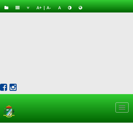
A+
|
A-
A