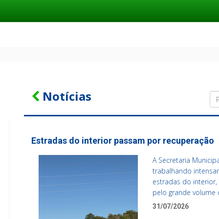
Notícias
Estradas do interior passam por recuperação
A Secretaria Municip
trabalhando intens
estradas do interio
pelo grande volume d
31/07/2026