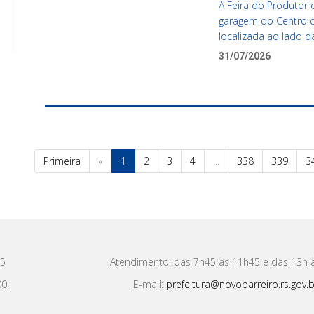
A Feira do Produtor 
garagem do Centro de
localizada ao lado d
31/07/2026
Primeira
«
1
2
3
4
...
338
339
3
15
Atendimento: das 7h45 às 11h45 e das 13h 
00
E-mail:
prefeitura@novobarreiro.rs.gov.b