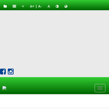
A+
|
A-
A