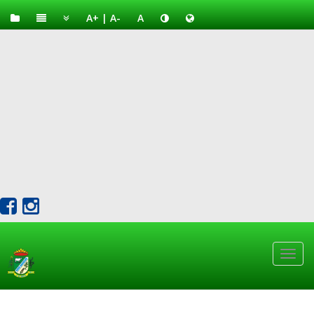
A+
|
A-
A