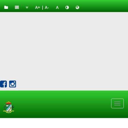
A+
|
A-
A