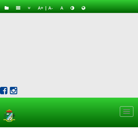
A+
|
A-
A