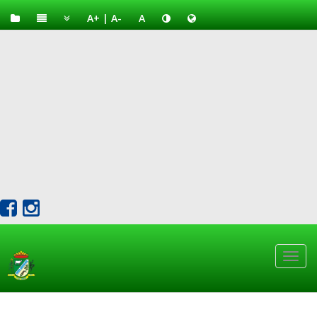
A+
|
A-
A