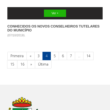
Ver +
CONHECIDOS OS NOVOS CONSELHEIROS TUTELARES
DO MUNICÍPIO
(07/10/2019).
Primeira
«
3
4
5
6
7
...
14
15
16
»
Última