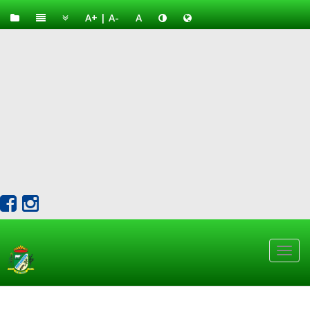
A+
|
A-
A